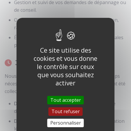
Gestion et suivi de vos demandes de dépannage ou
de conseil.
Organisation de vos rendez-vous (confirmation,
rappel).
Établissement des factures et attestations fiscales
pour le crédit d'impôt.
Ce site utilise des
cookies et vous donne
3. Durée de conservation
le contrôle sur ceux
que vous souhaitez
Nous conservons vos données uniquement le temps
activer
nécessaire aux opérations pour lesquelles elles ont été
collectées :
Tout accepter
Demandes de renseignements :
1 an après le
dernier contact.
Tout refuser
Données clients (facturation) :
10 ans (obligation
Personnaliser
légale comptable).