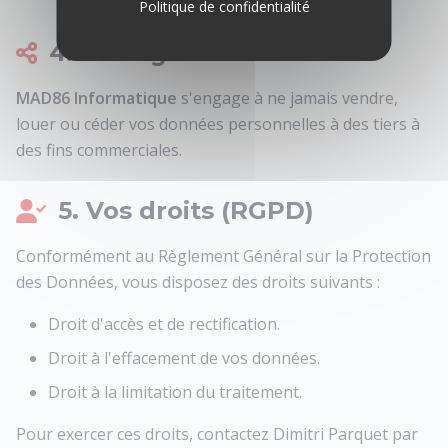
Politique de confidentialité
4. Partage des données
MAD86 Informatique
s'engage à ne jamais vendre,
louer ou céder vos données personnelles à des tiers à
des fins commerciales.
5. Vos droits (RGPD)
Conformément au Règlement Général sur la Protection
des Données, vous disposez des droits suivants :
Droit d'accès et de rectification.
Droit à l'effacement de vos données.
Droit à la limitation du traitement.
Pour exercer ces droits, contactez Dimitri Parquet par